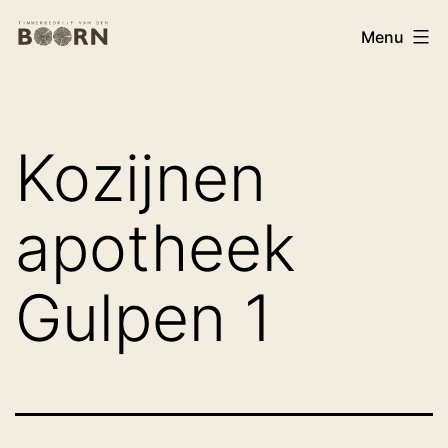
Ga
Timmerbedrijf
Menu
naar
Van
de
den
inhoud
Boorn
Kozijnen
apotheek
Gulpen 1