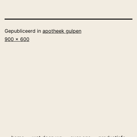
Gepubliceerd in
apotheek gulpen
Volledige
900 × 600
grootte