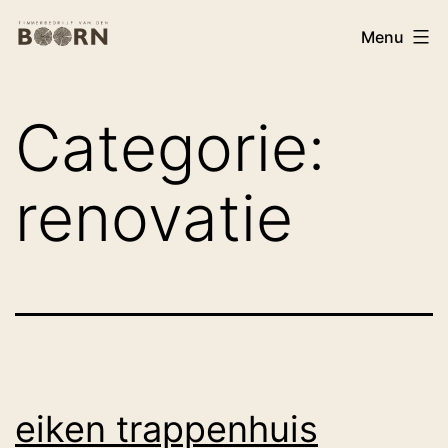
Ga
Timmerbedrijf
Menu
naar
Van
de
den
inhoud
Categorie:
Boorn
renovatie
eiken trappenhuis