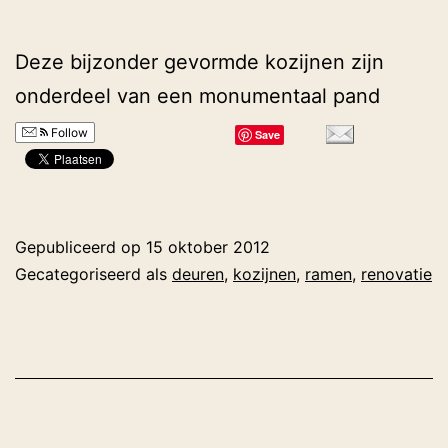
Deze bijzonder gevormde kozijnen zijn
onderdeel van een monumentaal pand
Follow
Save
Gepubliceerd op
15 oktober 2012
Gecategoriseerd als
deuren
,
kozijnen
,
ramen
,
renovatie