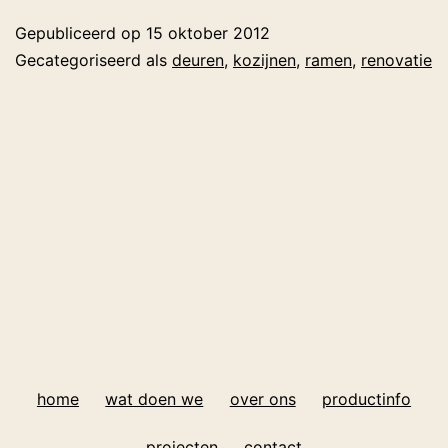
Gepubliceerd op
15 oktober 2012
Gecategoriseerd als
deuren
,
kozijnen
,
ramen
,
renovatie
home
wat doen we
over ons
productinfo
projecten
contact